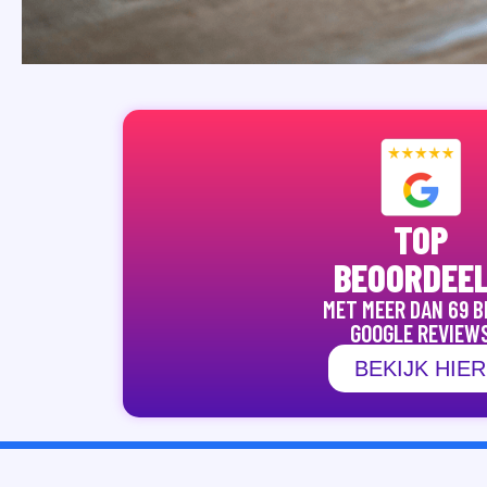
TOP
BEOORDEE
MET MEER DAN 69 B
GOOGLE REVIEW
BEKIJK HIER