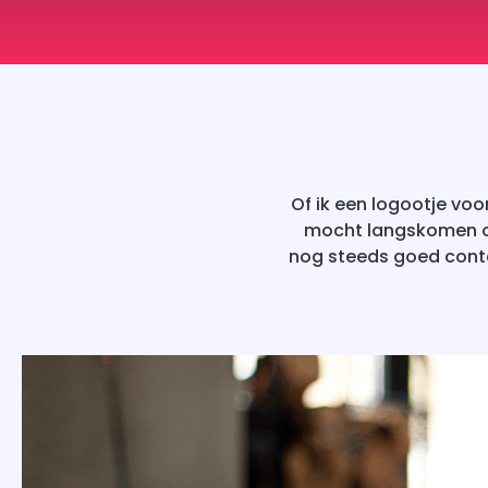
Of ik een logootje vo
mocht langskomen op 
nog steeds goed conta