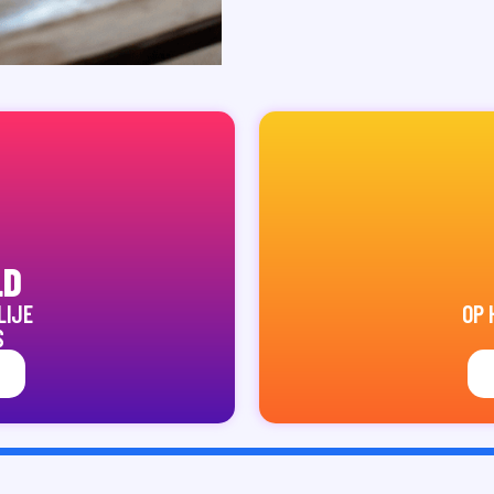
LD
LIJE
OP 
S