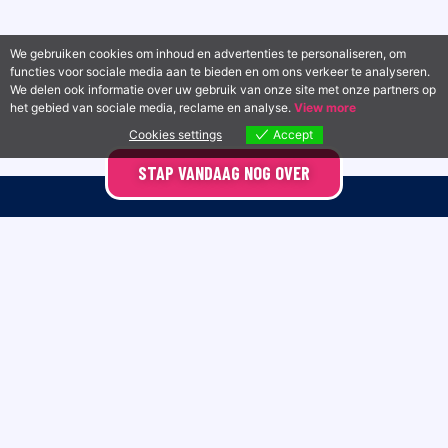
We gebruiken cookies om inhoud en advertenties te personaliseren, om
functies voor sociale media aan te bieden en om ons verkeer te analyseren.
We delen ook informatie over uw gebruik van onze site met onze partners op
het gebied van sociale media, reclame en analyse.
View more
Cookies settings
Accept
STAP VANDAAG NOG OVER
Contact
Diensten
Project Direct
Websites
Parelgras 49a
Webwinkels
1687 WV Wognum
Onderhoud