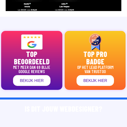
TOP
TOP PRO
BEOORDEELD
BADGE
MET MEER DAN 69 BLIJE
OP HET LEAD PLATFORM
GOOGLE REVIEWS
VAN TRUSTOO
BEKIJK HIER
BEKIJK HIER
IS DIT JOUW WEBDESIGNER?