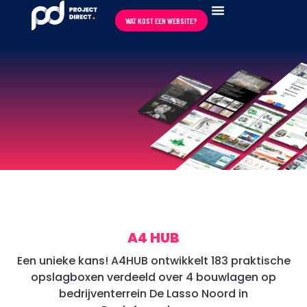
WAT KOST EEN WEBSITE?
REVIEWS ★★★★★
A4 HUB
Een unieke kans! A4HUB ontwikkelt 183 praktische
opslagboxen verdeeld over 4 bouwlagen op
bedrijventerrein De Lasso Noord in